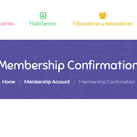
sotros
Habitantes
Educadoras y educadores
Membership Confirmatio
Home
/
Membership Account
/
Membership Confirmation