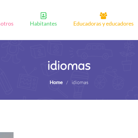
sotros
Habitantes
Educadoras y educadores
idiomas
Home
/
idiomas