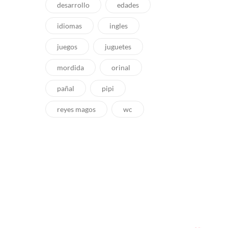
desarrollo
edades
idiomas
ingles
juegos
juguetes
mordida
orinal
pañal
pipi
reyes magos
wc