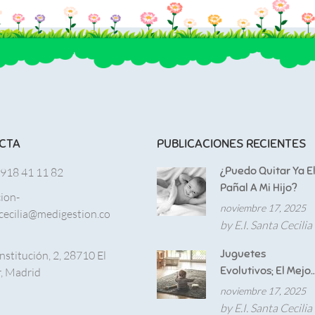
CTA
PUBLICACIONES RECIENTES
¿Puedo Quitar Ya E
 918 41 11 82
Pañal A Mi Hijo?
cion-
noviembre 17, 2025
cecilia@medigestion.co
by E.I. Santa Cecilia
Juguetes
nstitución, 2, 28710 El
Evolutivos; El Mejor
, Madrid
Aliado Para El
noviembre 17, 2025
Desarrollo De
by E.I. Santa Cecilia