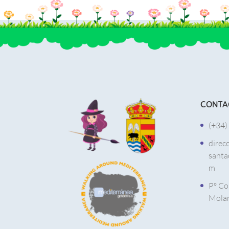
CONTA
(+34)
direc
santa
m
Pº Co
Molar