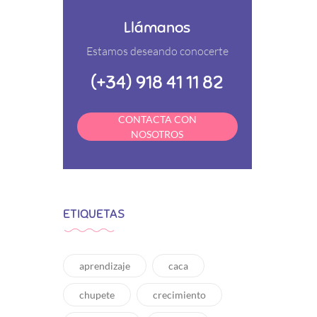
Llámanos
Estamos deseando conocerte
(+34) 918 41 11 82
CONTACTA CON
NOSOTROS
ETIQUETAS
aprendizaje
caca
chupete
crecimiento