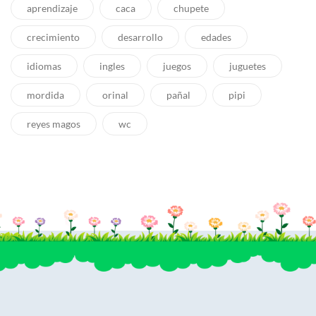
aprendizaje
caca
chupete
crecimiento
desarrollo
edades
idiomas
ingles
juegos
juguetes
mordida
orinal
pañal
pipi
reyes magos
wc