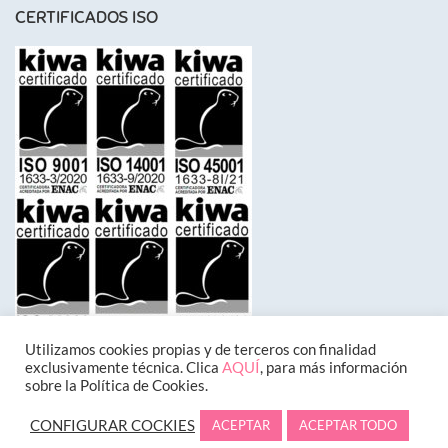
CERTIFICADOS ISO
Utilizamos cookies propias y de terceros con finalidad
exclusivamente técnica. Clica
AQUÍ
, para más información
sobre la Política de Cookies.
CONFIGURAR COCKIES
ACEPTAR
ACEPTAR TODO
Designed by
Inttegrum
.