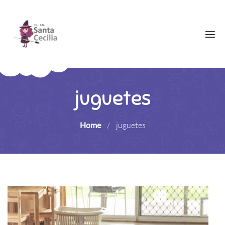
juguetes
Home
/
juguetes