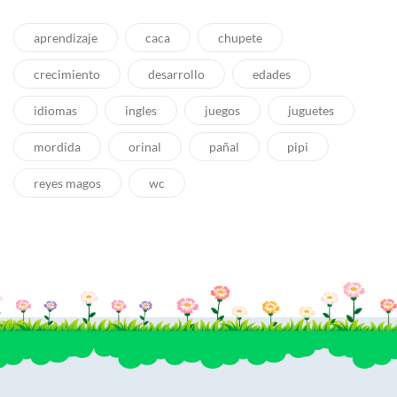
aprendizaje
caca
chupete
crecimiento
desarrollo
edades
idiomas
ingles
juegos
juguetes
mordida
orinal
pañal
pipi
reyes magos
wc