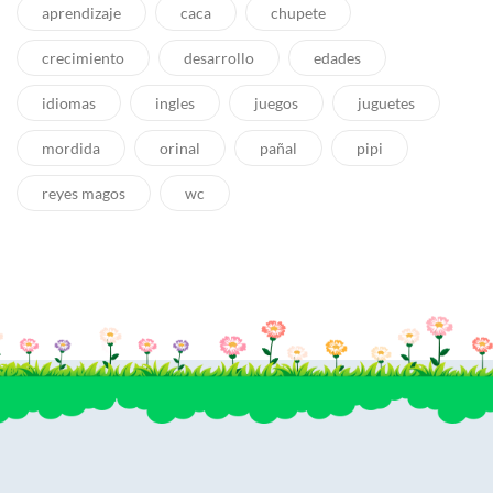
aprendizaje
caca
chupete
crecimiento
desarrollo
edades
idiomas
ingles
juegos
juguetes
mordida
orinal
pañal
pipi
reyes magos
wc