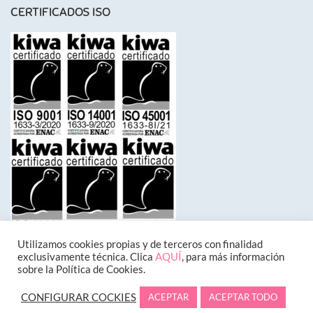
CERTIFICADOS ISO
Utilizamos cookies propias y de terceros con finalidad
exclusivamente técnica. Clica
AQUÍ
, para más información
sobre la Política de Cookies.
CONFIGURAR COCKIES
ACEPTAR
ACEPTAR TODO
Designed by
Inttegrum
.